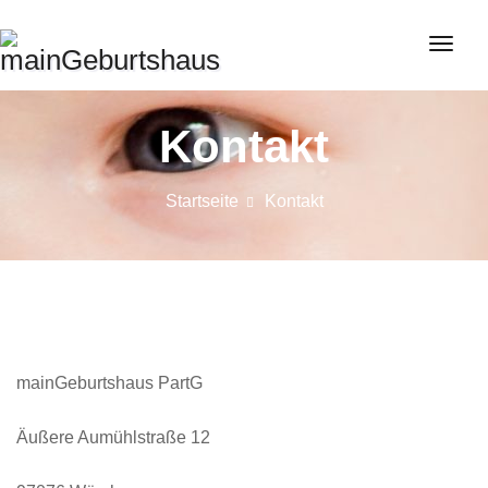
Skip
to
Schal
content
Navig
Kontakt
Startseite
Kontakt
mainGeburtshaus PartG
Äußere Aumühlstraße 12